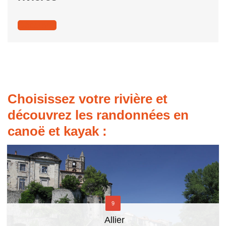
Découvrir
Choisissez votre rivière et
découvrez les randonnées en
canoë et kayak :
9
Allier