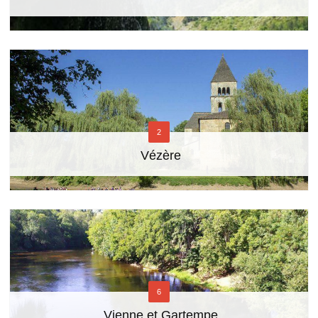
2
Vézère
6
Vienne et Gartempe