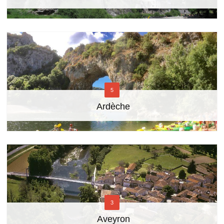
5
Ardèche
3
Aveyron