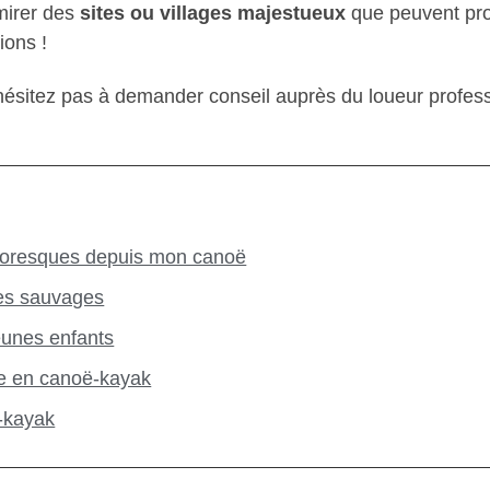
mirer des
sites ou villages majestueux
que peuvent prop
ions !
hésitez pas à demander conseil auprès du loueur professi
:
ittoresques depuis mon canoë
res sauvages
eunes enfants
ée en canoë-kayak
-kayak