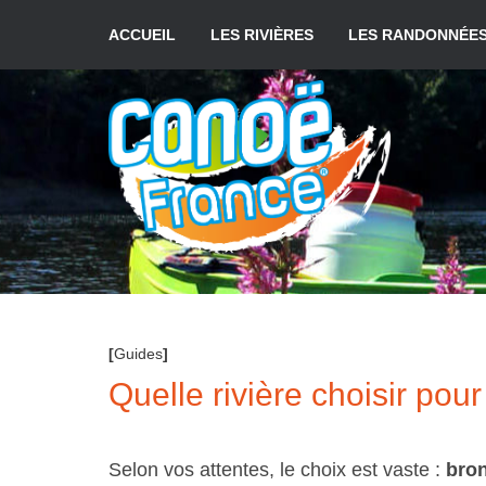
Aller
au
ACCUEIL
LES RIVIÈRES
LES RANDONNÉE
contenu
[
Guides
]
Quelle rivière choisir po
Selon vos attentes, le choix est vaste :
bro