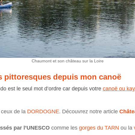
Chaumont et son château sur la Loire
es pittoresques depuis mon canoë
ndo est le seul mot d’ordre car depuis votre
canoë ou ka
u ceux de la
DORDOGNE
. Découvrez notre article
Châte
lassés par l’UNESCO
comme les
gorges du TARN
ou la