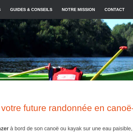
S
GUIDES & CONSEILS
NOTRE MISSION
CONTACT
ur votre future randonnée en cano
nzer
à bord de son canoë ou kayak sur une eau paisible, s