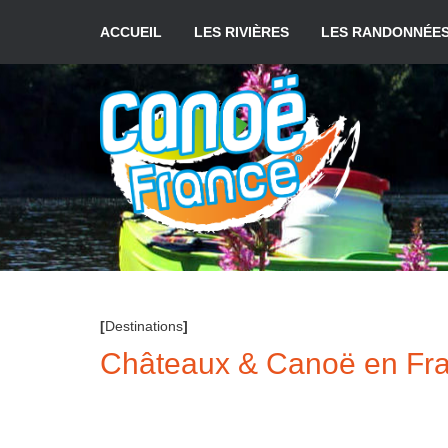
Aller
au
ACCUEIL
LES RIVIÈRES
LES RANDONNÉE
contenu
[
Destinations
]
Châteaux & Canoë en Fran