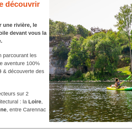
e découvrir
une rivière, le
oile devant vous la
.
n parcourant les
e aventure 100%
ë
& découverte des
cteurs sur 2
tectural : la
Loire
,
gne
, entre Carennac