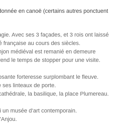
andonnée en canoë (certains autres ponctuent
agie. Avec ses 3 façades, et 3 rois ont laissé
é française au cours des siècles.
 donjon médiéval est remanié en demeure
prend le temps de stopper pour une visite.
sante forteresse surplombant le fleuve.
e ses linteaux de porte.
 cathédrale, la basilique, la place Plumereau.
ui un musée d’art contemporain.
’Anjou.