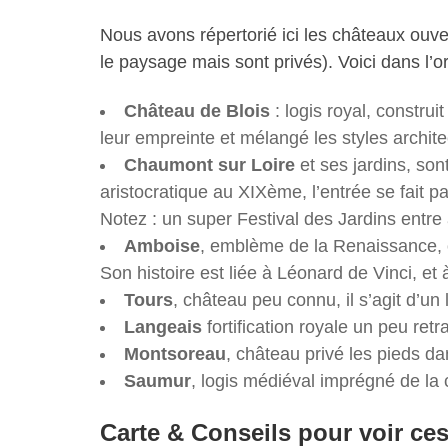
Nous avons répertorié ici les châteaux ouve
le paysage mais sont privés). Voici dans l’or
Château de Blois
: logis royal, construi
leur empreinte et mélangé les styles archite
Chaumont sur Loire
et ses jardins, son
aristocratique au XIXème, l’entrée se fait p
Notez : un super Festival des Jardins entre a
Amboise
, emblème de la Renaissance, o
Son histoire est liée à Léonard de Vinci, et 
Tours
, château peu connu, il s’agit d’un 
Langeais
fortification royale un peu retr
Montsoreau
, château privé les pieds d
Saumur
, logis médiéval imprégné de la
Carte & Conseils pour voir ce