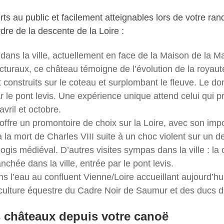
rts au public et facilement atteignables lors de votre r
dre de la descente de la Loire :
t dans la ville, actuellement en face de la Maison de la M
cturaux, ce château témoigne de l’évolution de la royaut
t construits sur le coteau et surplombant le fleuve. Le
ar le pont levis. Une expérience unique attend celui qui 
vril et octobre.
ffre un promontoire de choix sur la Loire, avec son impo
à la mort de Charles VIII suite à un choc violent sur un d
logis médiéval. D’autres visites sympas dans la ville : la
anchée dans la ville, entrée par le pont levis.
ans l’eau au confluent Vienne/Loire accueillant aujourd’h
 culture équestre du Cadre Noir de Saumur et des ducs d
s châteaux depuis votre canoë