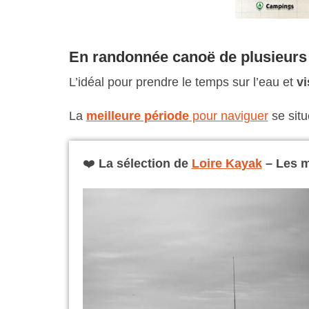
En randonnée canoë de plusieurs
L’idéal pour prendre le temps sur l’eau et
vi
La
meilleure période
pour naviguer
se sit
❤️
La sélection de
Loire Kayak
– Les m