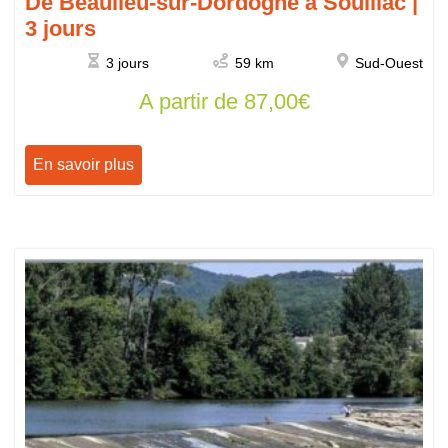
De Beaulieu-sur-Dordogne à Souillac |
3 jours
3 jours
59 km
Sud-Ouest
A partir de
87,00
€
En savoir plus