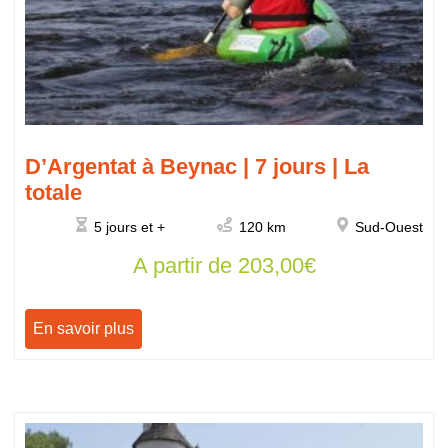
D’Argentat à Beynac | 7 jours | La
totale
5 jours et +
120 km
Sud-Ouest
A partir de
203,00
€
En savoir plus