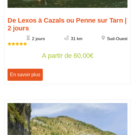
De Lexos à Cazals ou Penne sur Tarn |
2 jours
2 jours
31 km
Sud-Ouest
Note
A partir de
60,00
€
5.00
sur 5
En savoir plus