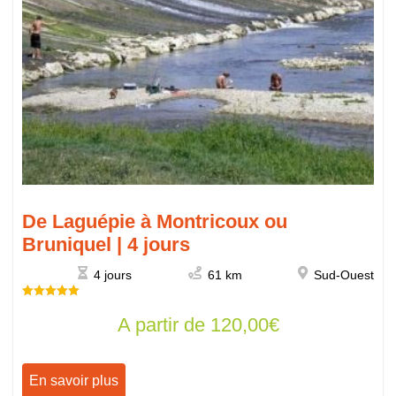
De Laguépie à Montricoux ou
Bruniquel | 4 jours
4 jours
61 km
Sud-Ouest
Note
A partir de
120,00
€
5.00
sur 5
En savoir plus