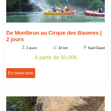
De Montbrun au Cirque des Baumes |
2 jours
2 jours
32 km
Sud-Ouest
A partir de
50,00
€
En savoir plus