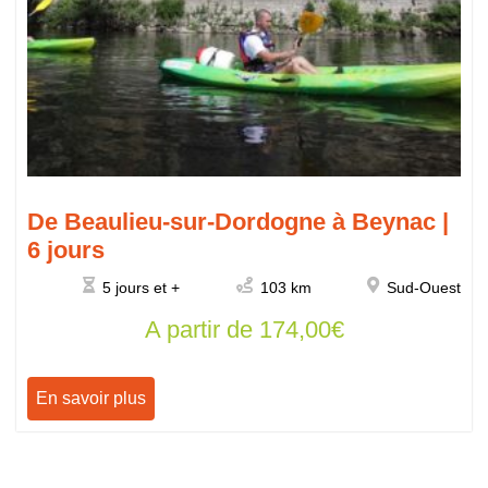
De Beaulieu-sur-Dordogne à Beynac |
6 jours
5 jours et +
103 km
Sud-Ouest
A partir de
174,00
€
En savoir plus