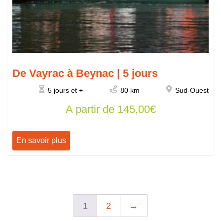
De Vayrac à Beynac | 5 jours
5 jours et +
80 km
Sud-Ouest
A partir de
145,00
€
En savoir plus
1
2
→