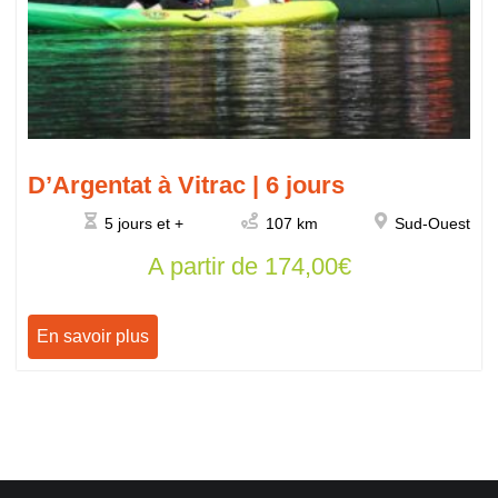
D’Argentat à Vitrac | 6 jours
5 jours et +
107 km
Sud-Ouest
A partir de
174,00
€
En savoir plus