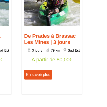
à
De Prades à Brassac
Les Mines | 3 jours
ud-Est
3 jours
79 km
Sud-Est
€
A partir de
80,00
€
En savoir plus