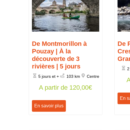
De Montmorillon à
De 
Pouzay | À la
Cres
découverte de 3
Gra
rivières | 5 jours
2
5 jours et +
103 km
Centre
A
A partir de
120,00
€
En s
En savoir plus