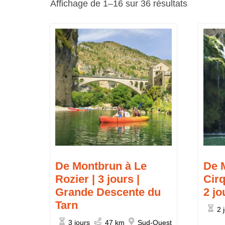
Affichage de 1–16 sur 36 résultats
De Montbrun à Le
De 
Rozier | 3 jours |
Cir
Grande Descente du
2 jo
Tarn
2 
3 jours
47 km
Sud-Ouest