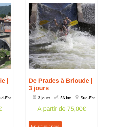
e |
De Prades à Brioude |
3 jours
ud-Est
3 jours
56 km
Sud-Est
€
A partir de
75,00
€
En savoir plus