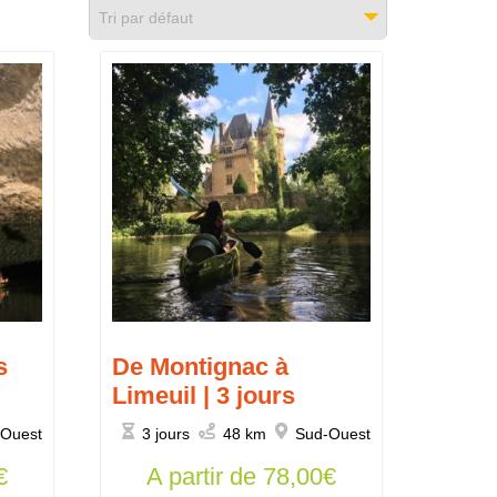
Tri par défaut
s
De Montignac à
Limeuil | 3 jours
-Ouest
3 jours
48 km
Sud-Ouest
€
A partir de
78,00
€