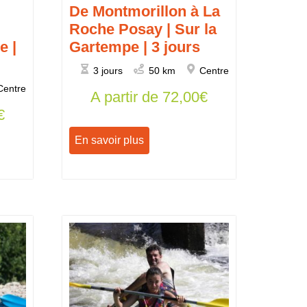
De Montmorillon à La
Roche Posay | Sur la
e |
Gartempe | 3 jours
3 jours
50 km
Centre
Centre
A partir de
72,00
€
€
En savoir plus