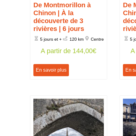
De Montmorillon à
De 
Chinon | À la
Chin
découverte de 3
déc
rivières | 6 jours
rivi
5 jours et +
120 km
Centre
5 j
A partir de
144,00
€
A
En savoir plus
En s