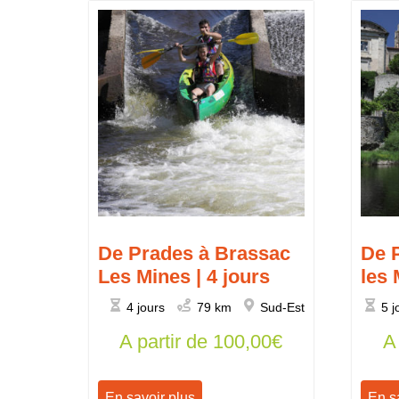
De Prades à Brassac
De 
Les Mines | 4 jours
les 
4 jours
79 km
Sud-Est
5 j
A partir de
100,00
€
A
En savoir plus
En s