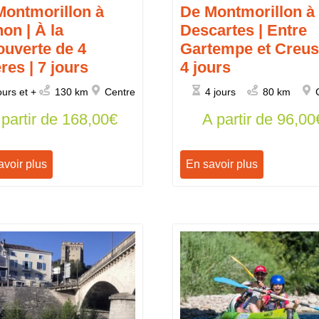
Montmorillon à
De Montmorillon à
on | À la
Descartes | Entre
ouverte de 4
Gartempe et Creus
ères | 7 jours
4 jours
ours et +
130 km
Centre
4 jours
80 km
 partir de
168,00
€
A partir de
96,00
avoir plus
En savoir plus