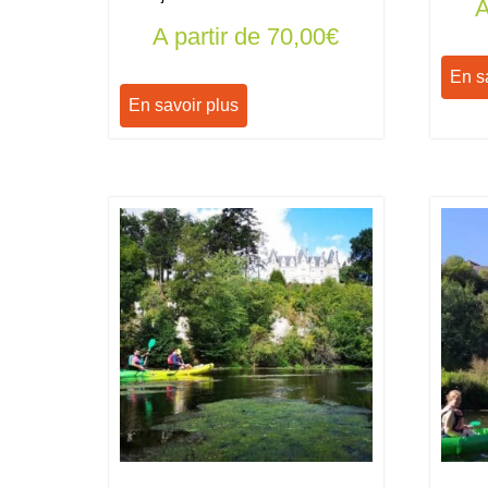
A
A partir de
70,00
€
En s
En savoir plus