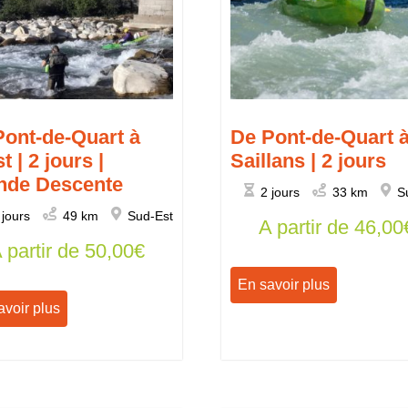
Pont-de-Quart à
De Pont-de-Quart 
t | 2 jours |
Saillans | 2 jours
nde Descente
2 jours
33 km
S
 jours
49 km
Sud-Est
A partir de
46,00
 partir de
50,00
€
En savoir plus
avoir plus