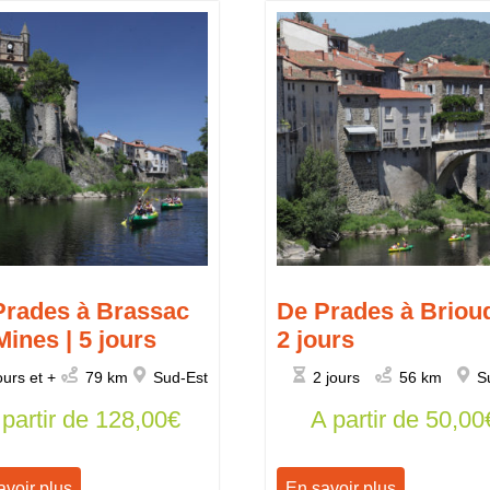
Prades à Brassac
De Prades à Brioud
Mines | 5 jours
2 jours
ours et +
79 km
Sud-Est
2 jours
56 km
S
 partir de
128,00
€
A partir de
50,00
avoir plus
En savoir plus