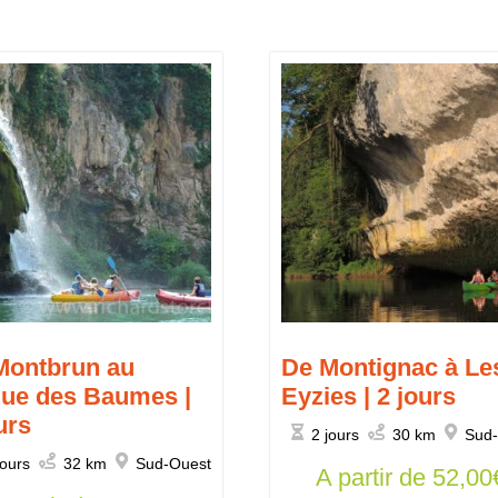
Montbrun au
De Montignac à Le
que des Baumes |
Eyzies | 2 jours
urs
2 jours
30 km
Sud
jours
32 km
Sud-Ouest
A partir de
52,00