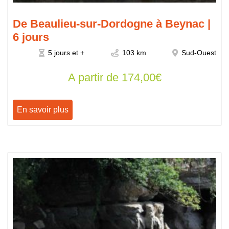
De Beaulieu-sur-Dordogne à Beynac |
6 jours
5 jours et +
103 km
Sud-Ouest
A partir de
174,00
€
En savoir plus