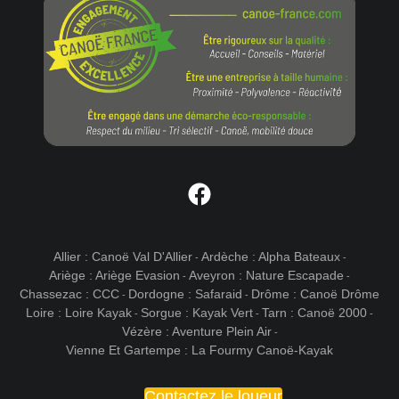
Facebook
Allier : Canoë Val D'Allier
Ardèche : Alpha Bateaux
-
-
Ariège : Ariège Evasion
Aveyron : Nature Escapade
-
-
Chassezac : CCC
Dordogne : Safaraid
Drôme : Canoë Drôme
-
-
Loire : Loire Kayak
Sorgue : Kayak Vert
Tarn : Canoë 2000
-
-
-
Vézère : Aventure Plein Air
-
Vienne Et Gartempe : La Fourmy Canoë-Kayak
Contactez le loueur