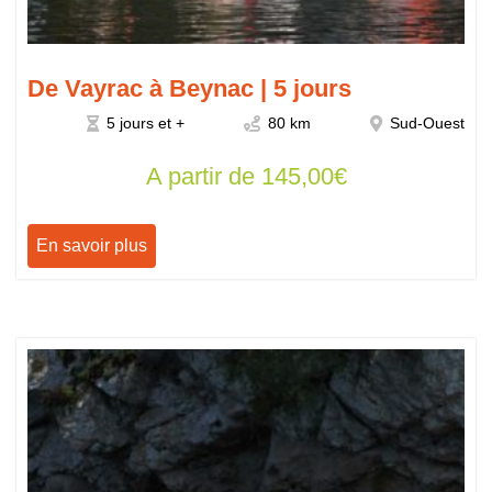
De Vayrac à Beynac | 5 jours
5 jours et +
80 km
Sud-Ouest
A partir de
145,00
€
En savoir plus