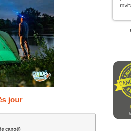
ravita
s jour
de canoë)