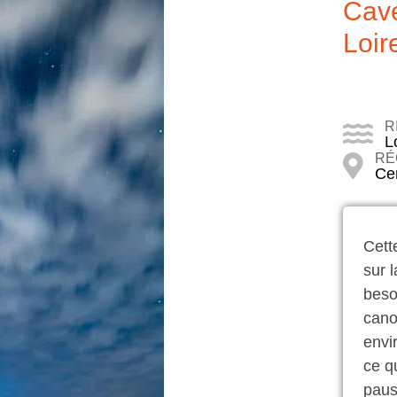
Cave
Loire
R
L
RÉ
Ce
Cet
sur 
beso
cano
envi
ce q
paus