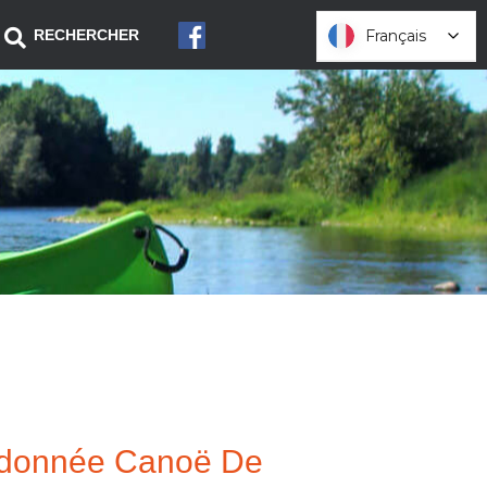
Français
Français
RECHERCHER
donnée Canoë De