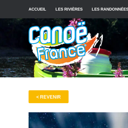
Aller
au
ACCUEIL
LES RIVIÈRES
LES RANDONNÉE
contenu
< REVENIR