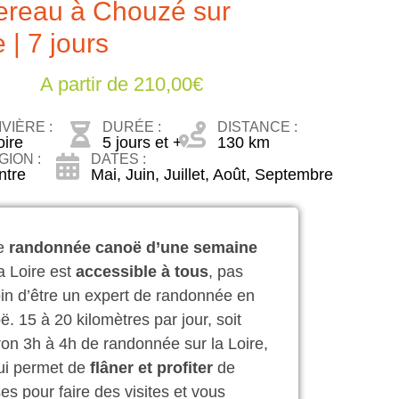
reau à Chouzé sur
 | 7 jours
A partir de
210,00
€
IVIÈRE :
DURÉE :
DISTANCE :
oire
5 jours et +
130 km
GION :
DATES :
ntre
Mai
,
Juin
,
Juillet
,
Août
,
Septembre
te
randonnée canoë d’une semaine
la Loire est
accessible à tous
, pas
in d’être un expert de randonnée en
ë. 15 à 20 kilomètres par jour, soit
ron 3h à 4h de randonnée sur la Loire,
ui permet de
flâner et profiter
de
es pour faire des visites et vous