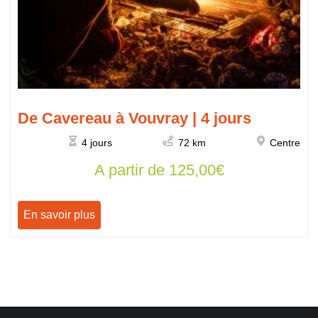
De Cavereau à Vouvray | 4 jours
4 jours
72 km
Centre
A partir de
125,00
€
En savoir plus