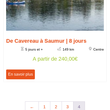
De Cavereau à Saumur | 8 jours
5 jours et +
149 km
Centre
A partir de
240,00
€
En savoir plus
←
1
2
3
4