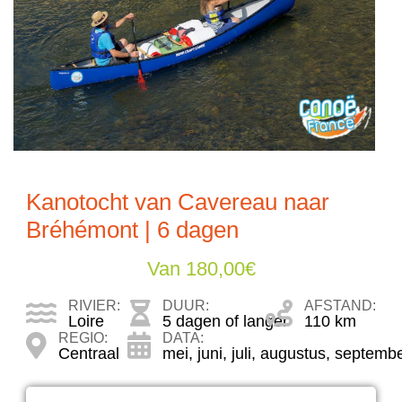
Kanotocht van Cavereau naar
Bréhémont | 6 dagen
Van
180,00
€
RIVIER:
DUUR:
AFSTAND:
Loire
5 dagen of langer
110 km
REGIO:
DATA:
Centraal
mei
,
juni
,
juli
,
augustus
,
septemb