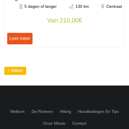
5 dagen of langer
130 km
Centraal
Van
210,00
€
Leer meer
< TERUG
Welkom
De Rivieren
Hiking
Handleidingen En Tips
Onze Missie
Contact