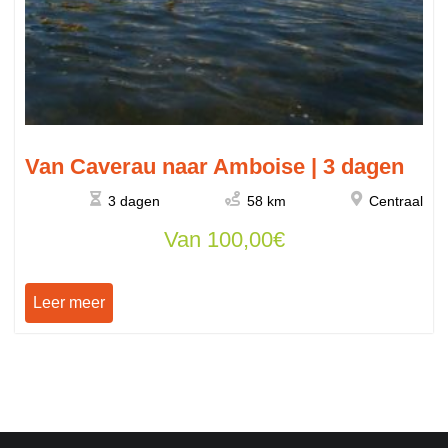
Van Caverau naar Amboise | 3 dagen
3 dagen
58 km
Centraal
Van
100,00
€
Leer meer