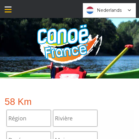
Ga
direct
Nederlands
Nederlands
naar
de
inhoud
58 Km