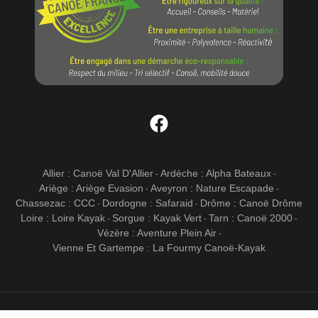
Facebook
Allier : Canoë Val D'Allier
Ardèche : Alpha Bateaux
-
-
Ariège : Ariège Evasion
Aveyron : Nature Escapade
-
-
Chassezac : CCC
Dordogne : Safaraid
Drôme : Canoë Drôme
-
-
Loire : Loire Kayak
Sorgue : Kayak Vert
Tarn : Canoë 2000
-
-
-
Vézère : Aventure Plein Air
-
Vienne Et Gartempe : La Fourmy Canoë-Kayak