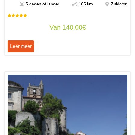
5 dagen of langer
105 km
Zuidoost
Beoordeeld
Van
140,00
€
met een
5,00
van de 5
sterren.
Leer meer