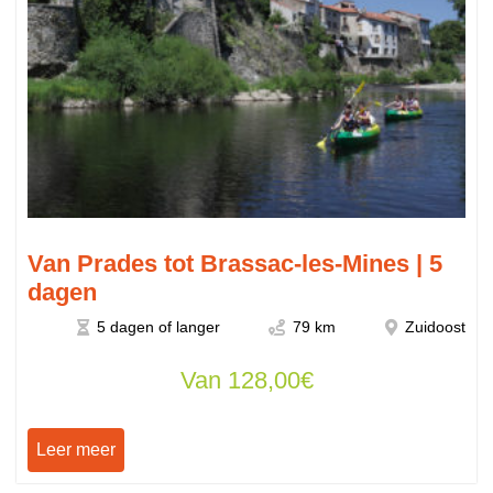
Van Prades tot Brassac-les-Mines | 5
dagen
5 dagen of langer
79 km
Zuidoost
Van
128,00
€
Leer meer