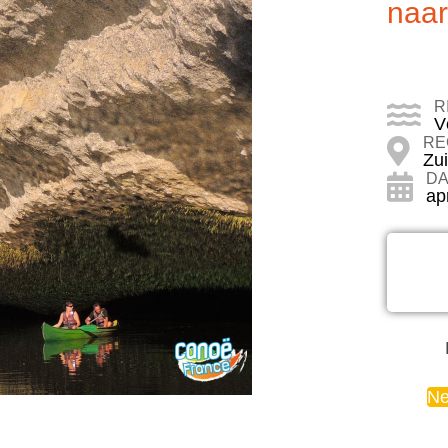
naar
R
V
RE
Zu
DA
apr
Ne