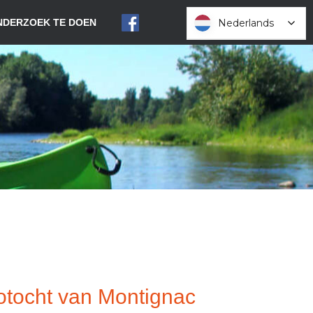
Nederlands
Nederlands
NDERZOEK TE DOEN
tocht van Montignac