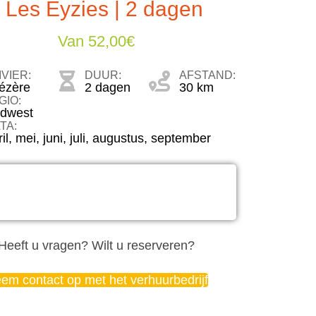
 Les Eyzies | 2 dagen
Van
52,00
€
IVIER:
DUUR:
AFSTAND:
ézère
2 dagen
30 km
GIO:
idwest
TA:
il
,
mei
,
juni
,
juli
,
augustus
,
september
Heeft u vragen? Wilt u reserveren?
em contact op met het verhuurbedrijf