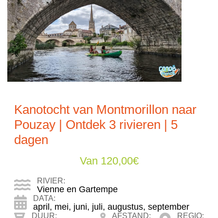
Kanotocht van Montmorillon naar
Pouzay | Ontdek 3 rivieren | 5
dagen
Van
120,00
€
RIVIER:
Vienne en Gartempe
DATA:
april
,
mei
,
juni
,
juli
,
augustus
,
september
DUUR:
AFSTAND:
REGIO: