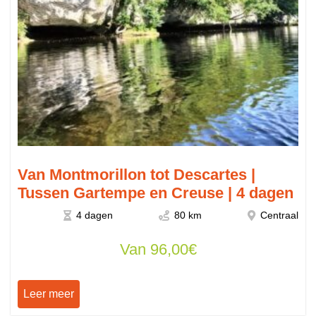
Van Montmorillon tot Descartes |
Tussen Gartempe en Creuse | 4 dagen
4 dagen
80 km
Centraal
Van
96,00
€
Leer meer