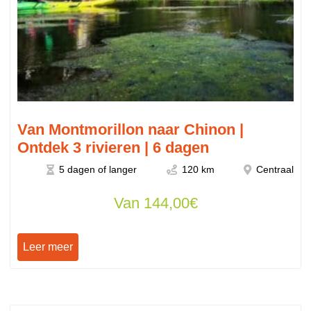
Van Montmorillon naar Chinon |
Ontdek 3 rivieren | 6 dagen
5 dagen of langer
120 km
Centraal
Van
144,00
€
Leer meer